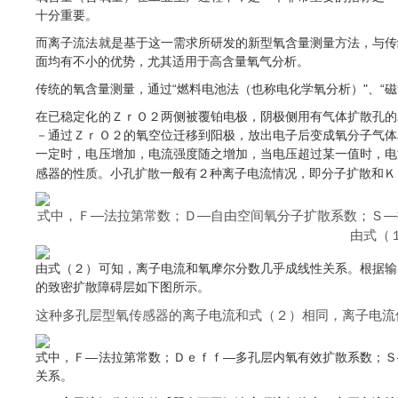
十分重要。
而离子流法就是基于这一需求所研发的新型氧含量测量方法，与传
面均有不小的优势，尤其适用于高含量氧气分析。
传统的氧含量测量，通过“燃料电池法（也称电化学氧分析）"、“磁
在已稳定化的ＺｒＯ２两侧被覆铂电极，阴极侧用有气体扩散孔的
－通过ＺｒＯ２的氧空位迁移到阳极，放出电子后变成氧分子气体
一定时，电压增加，电流强度随之增加，当电压超过某一值时，电
感器的性质。小孔扩散一般有２种离子电流情况，即分子扩散和Ｋ
式中，Ｆ—法拉第常数；Ｄ—自由空间氧分子扩散系数；Ｓ—
由式（
由式（２）可知，离子电流和氧摩尔分数几乎成线性关系。根据输
的致密扩散障碍层如下图所示。
这种多孔层型氧传感器的离子电流和式（２）相同，离子电流
式中，Ｆ—法拉第常数；Ｄｅｆｆ—多孔层内氧有效扩散系数；Ｓ
关系。