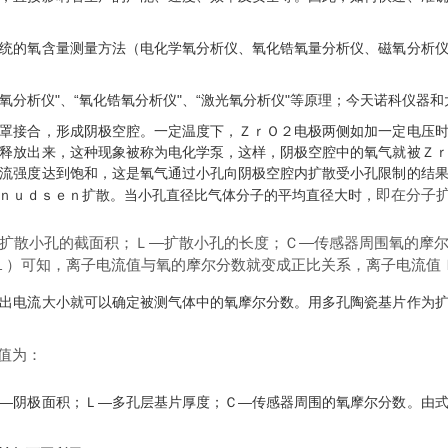
统的氧含量测量方法（电化学氧分析仪、氧化锆氧量分析仪、磁氧分析
氧分析仪"、“氧化锆氧分析仪"、“激光氧分析仪"等原理；今天诺科仪器
罩接合，形成阴极空腔。一定温度下，ＺｒＯ２电极两侧如加一定电压
释放出来，这种现象被称为电化学泵，这样，阴极空腔中的氧气就被Ｚ
流强度达到饱和，这是氧气通过小孔向阴极空腔内扩散受小孔限制的结
即在分子
ｎｕｄｓｅｎ扩散。当小孔直径比气体分子的平均直径大时，
扩散小孔的截面积；Ｌ—扩散小孔的长度；Ｃ—传感器周围氧的摩
１）可知，离子电流值与氧的摩尔分数就变成正比关系，离子电流值
出电流大小就可以确定被测气体中的氧摩尔分数。用多孔陶瓷基片作为
值为：
—阴极面积；Ｌ—多孔层基片厚度；Ｃ—传感器周围的氧摩尔分数。由