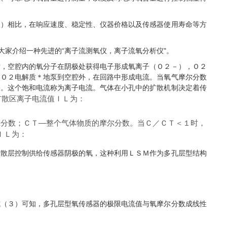
仪）相比，在响应速度、稳定性、仪器价格以及传感器使用寿命等方
和大家介绍一种先进的“离子流测氧仪，离子流氧分析仪"。
时，空腔内的氧分子在阴极处获得电子形成氧离子（Ｏ２－），Ｏ２
ｒＯ２电解质＊地泵到空腔外，在回路中形成电流。当氧气摩尔分数
果。这个饱和电流称为离子电流。气体在小孔中的扩散机制决定着传
扩散区离子电流值ＩＬ为：
尔分数；ＣＴ—整个气体物质的摩尔分数。当Ｃ／ＣＴ＜１时，
ＩＬ为：
扩散层控制供给传感器阴极的氧，这种利用ＬＳＭ作为多孔层型结构
式（３）可知，多孔层型氧传感器的极限电流值与氧摩尔分数成线性