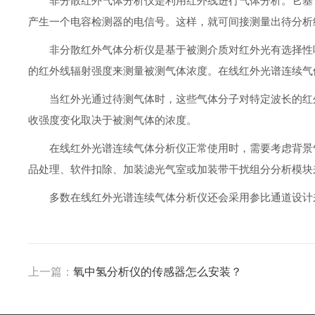
非分散红外气体分析仪是利用红外线进行气体分析。它基
产生一个电容检测器的电信号。这样，就可间接测量出待分析
非分散红外气体分析仪是基于被测介质对红外光有选择性
的红外线辐射强度来测量被测气体浓度。在线红外光谱连续气
当红外光通过待测气体时，这些气体分子对特定波长的红
收强度变化取决于被测气体的浓度。
在线红外光谱连续气体分析仪正常使用时，需要考虑背景
品处理、软件扣除、加装滤光气室或加装带干扰组分分析模块
多数在线红外光谱连续气体分析仪还会采用参比通道设计
上一篇：
氧中氢分析仪的传感器怎么安装？