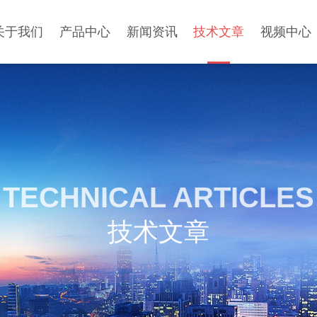
关于我们
产品中心
新闻资讯
技术文章
视频中心
TECHNICAL ARTICLES
技术文章