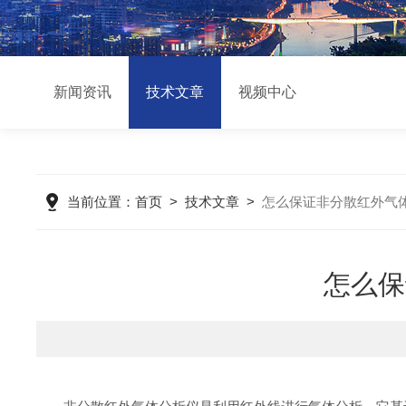
新闻资讯
技术文章
视频中心
当前位置：
首页
>
技术文章
>
怎么保证非分散红外气
怎么保