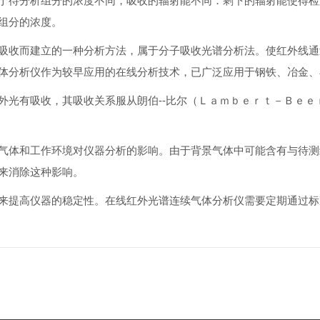
于待分析组分的浓度不同，吸收的辐射能不同．剩下的辐射能使得检
组分的浓度。
吸收而建立的一种分析方法，属于分子吸收光谱分析法。使红外线通
体分析仪作为较早应用的在线分析技术，已广泛应用于钢铁、冶金、
外光有吸收，其吸收关系服从朗伯--比尔（Ｌａｍｂｅｒｔ－Ｂｅ
气体和工作环境对仪器分析的影响。由于背景气体中可能含有与待测
来消除这种影响。
来提高仪器的稳定性。在线红外光谱连续气体分析仪需要定期通过标