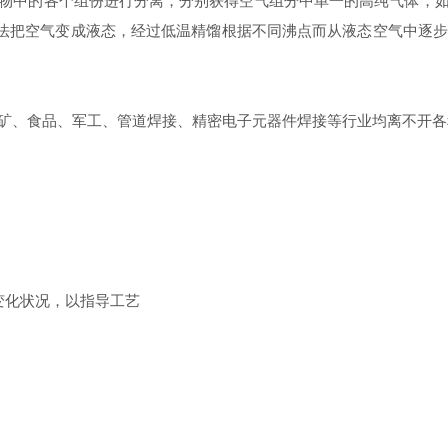
中的各个组份进行分离，分别获得空气组分中单一的高纯气体，如
方法把空气变成液态，经过低温精馏根据不同沸点而从液态空气中逐
、食品、军工、管道焊接、精密电子元器件焊接等行业均离不开各
化状况，以指导工艺