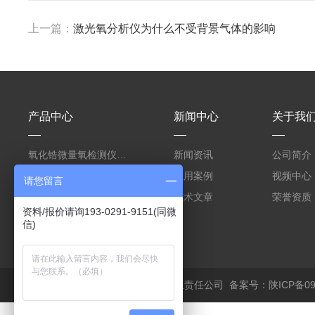
上一篇：
激光氧分析仪为什么不受背景气体的影响
产品中心
新闻中心
关于我
氧化锆微量氧检测仪测电子电路焊接保护气
新闻资讯
公司简介
氧化锆氧含量检测仪测回流焊电子焊接保护气
应用案例
视频中心
请您留言
高温锅炉尾气烟气氧含量分析仪氧化锆原理
技术文章
荣誉资质
资料/报价请询193-0291-9151(同微
信)
版权所有 © 2026 西安诺科仪器有限责任公司
备案号：陕ICP备090