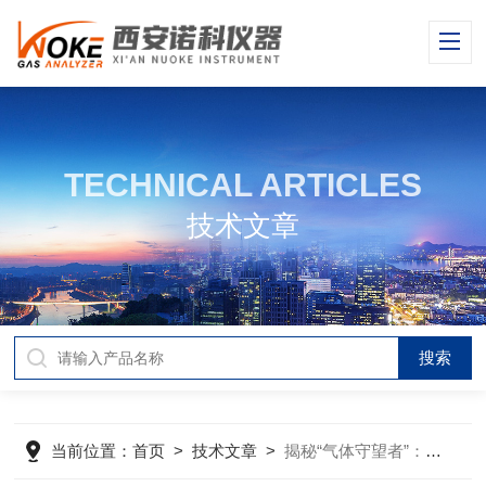
TECHNICAL ARTICLES
技术文章
当前位置：
首页
>
技术文章
>
揭秘“气体守望者”：红外线CO分析仪