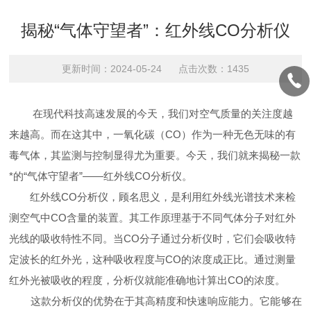
揭秘“气体守望者”：红外线CO分析仪
更新时间：2024-05-24 点击次数：1435
在现代科技高速发展的今天，我们对空气质量的关注度越
来越高。而在这其中，一氧化碳（CO）作为一种无色无味的有
毒气体，其监测与控制显得尤为重要。今天，我们就来揭秘一款
*的“气体守望者”——红外线CO分析仪。
红外线CO分析仪，顾名思义，是利用红外线光谱技术来检
测空气中CO含量的装置。其工作原理基于不同气体分子对红外
光线的吸收特性不同。当CO分子通过分析仪时，它们会吸收特
定波长的红外光，这种吸收程度与CO的浓度成正比。通过测量
红外光被吸收的程度，分析仪就能准确地计算出CO的浓度。
这款分析仪的优势在于其高精度和快速响应能力。它能够在