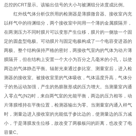
总控的CRT显示。该输出信号的大小与被渊组分浓度成比例。
红外线气体分析仪所用的检测器是薄膜微音器。接收室内充
以样气中的待渊组分，两个接收室中间用一个薄的金属膜隔开，
在两测压力不同时膜片可以变形产生位移，膜片的一侧放一个固
定的圆盘型电极。可动膜片与固定电极构成了一个电容变进器的
两极。整个结构保持严格的密封，两接收气室内的气体为动片薄
膜隔开，但在结构上安置一个大小为百分之几毫米的小孔，以使
两边的气体静态平衡。辐射光束通过参比室、测量室后，进入检
测器的接收室。被接收室里的气体吸收，气体温度升高，气体分
子的热运动加强，产生的热膨胀形成的压力增大。当测量室内通
入零点气(N2)时，来自两气室的光能平衡，两边的压力相等，动
片薄膜维持在平衡位置，检测器输出为零。当测量室内通入样气
时，测量边进入接收室的光能低于参比边的，使测量边的压力减
小，于是薄膜发生位移，故改变了两极板问的距离，也改变了电
容量C。