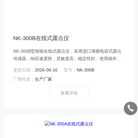
NK-300B在线式露点仪
NK-300B型智能在线式露点仪，采用进口薄膜电容式露点
传感器，响应速度快，灵敏度高，稳定性好。使用操作简
便。可测量各种气体中微量水分含量，适用与对水分含量
更新日期：
2026-06-16
型号：
NK-300B
有严格控制要求的各种在线分析场合。 是我公司 新研发的
厂商性质：
生产厂家
各种型号高精度的露点仪；该系列仪器采用进口高分子薄
膜电容露点传感器，结合单片机控制技术，具有测量精度
查看详情
高、稳定性好、使用寿命长、安全可靠、操作简便等特
点。