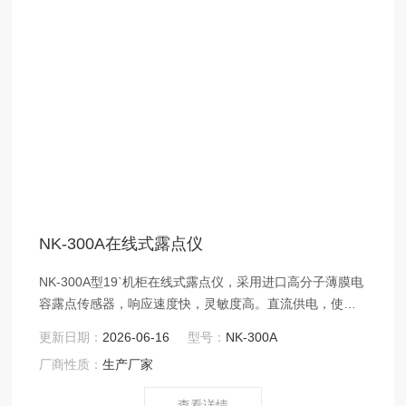
NK-300A在线式露点仪
NK-300A型19`机柜在线式露点仪，采用进口高分子薄膜电
容露点传感器，响应速度快，灵敏度高。直流供电，使用
操作简便。可测量各种惰性气体中微量水分含量，适用于
更新日期：
2026-06-16
型号：
NK-300A
对水分含量有严格控制要求的各种场合。采用进口微流式
厂商性质：
生产厂家
热导气体传感器与 新型微机处理技术相结合研制而成的混
合气体中氢含量的工业在线检测仪器。适用于各种防爆场
查看详情