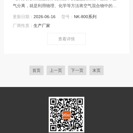
气分离，就是利用物理、化学等方法将空气混合物中的各
个组份进行分离，分别获得空气组分中单一的高纯气体，
更新日期：
2026-06-16
型号：
NK-800系列
如氧气、氮气，氩气等气体。$n空分常用的分离方法是低
厂商性质：
生产厂家
温精馏法（又称低温分离法），低温分离方法通过压缩循
环深度冷冻的方法把空气变成液态，经过低温精馏根据不
查看详情
同沸点而从液态空气中逐步分离出氧气、氮气及氩气等气
体，目前低温精馏法是重要的空分方法。
首页
上一页
下一页
末页