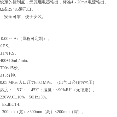
设定的控制点，无源继电器输出，标准4～20mA电流输出。
32或RS485通讯口。
壳，安全可靠，便于安装。
0.00～ Ar（量程可定制）。
％F.S。
±1％F.S。
0±10mL/ min。
90≤15秒。
≤15分钟。
.05 MPa≤入口压力≤0.1MPa。（出气口必须为常压）
温度：－5℃～＋45℃；湿度：≤90%RH（无结露）。
0VAC±10%，50Hz±5%。
xdIICT4。
300mm（宽）×300mm（高）×200mm（深）。