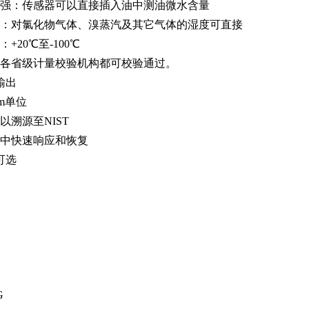
性强：传感器可以直接插入油中测油微水含量
强：对氯化物气体、溴蒸汽及其它气体的湿度可直接
+20℃至-100℃
：各省级计量校验机构都可校验通过。
5输出
m单位
以溯源至NIST
境中快速响应和恢复
可选
G