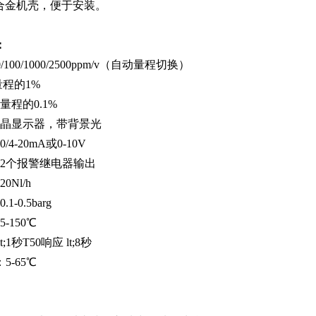
铝合金机壳，便于安装。
：
/100/1000/2500ppm/v（自动量程切换）
量程的1%
量程的0.1%
液晶显示器，带背景光
4-20mA或0-10V
：2个报警继电器输出
Nl/h
-0.5barg
-150℃
;1秒T50响应 lt;8秒
5-65℃