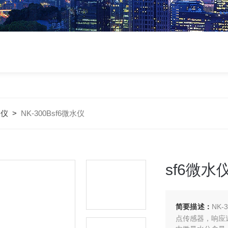
点仪
>
NK-300Bsf6微水仪
sf6微水
简要描述：
NK
点传感器，响应