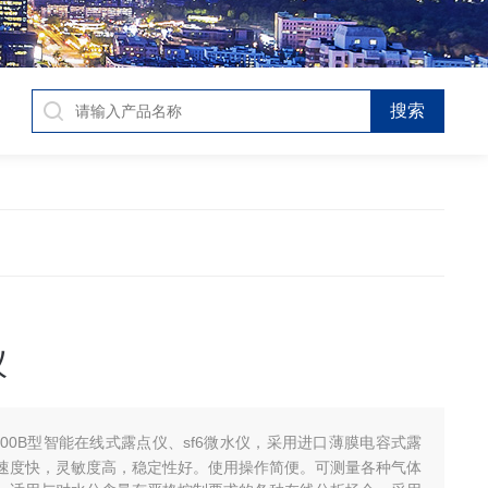
仪
-300B型智能在线式露点仪、sf6微水仪，采用进口薄膜电容式露
速度快，灵敏度高，稳定性好。使用操作简便。可测量各种气体