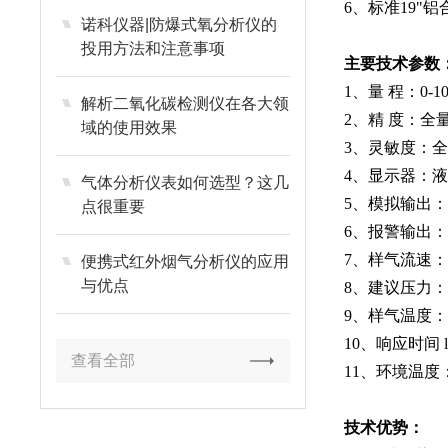
6、标准19"
诺科仪器|防爆式氧分析仪的
投用方法和注意事项
主要技术参数
1、量 程：0-10
解析二氧化碳检测仪在各大领
2、精 度：全
域的使用效果
3、灵敏度：全
4、显示器：
气体分析仪表如何选型？这几
5、模拟输出：0/
点很重要
6、报警输出
7、样气流速：20
便携式红外烟气分析仪的应用
与优点
8、建议压力：0.1
9、样气温度：5
10、响应时间 lt
查看全部
11、环境温度：
技术优势：