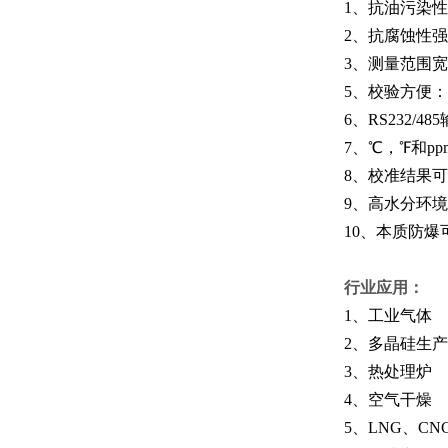
1、抗油污染
2、抗腐蚀性
3、测量范围宽：
5、校验方便
6、RS232/48
7、℃，℉和pp
8、校准结果可
9、高水分环
10、本质防爆
行业应用：
1、工业气体
2、多晶硅生产
3、热处理炉
4、空气干燥
5、LNG、CN