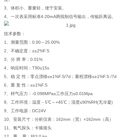
3、体积小、重量轻，便于安装。
4、一次表采用标准4-20mA两线制信号输出，传输距离远。
技术参数：
1、测量范围：0.00～25.00%
2、不确定度：≤±2%F.S
3、分 辨 率：0.01%
4、响应时间：T90≤15s
5、稳 定 性：零点漂移≤±1%F.S/7d；量程漂移≤±1%F.S /7d
6、重 复 性：≤±1%F.S
7、样气压力：-0.098MPa≤工作压力≤0.01Mpa
8、工作环境：温度－5℃～+45℃；湿度≤90%RH(无冷凝)
9、工作电源：DC24V
10、安装尺寸：分析仪表：162mm（宽）×162mm（高）
11、氧气探头：卡箍接头
12、重 量：约3.0 kg