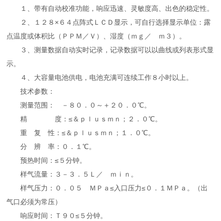
１、带有自动校准功能，响应迅速、灵敏度高、出色的稳定性。
２、１２８×６４点阵式ＬＣＤ显示，可自行选择显示单位：露
点温度或体积比（ＰＰＭ／Ｖ）、湿度（ｍｇ／ ｍ３）。
３、测量数据自动实时记录，记录数据可以以曲线或列表形式显
示。
４、大容量电池供电，电池充满可连续工作８小时以上。
技术参数：
测量范围： －８０．０～＋２０．０℃。
精 度：≤＆ｐｌｕｓｍｎ；２．０℃。
重 复 性：≤＆ｐｌｕｓｍｎ；１．０℃。
分 辨 率：０．１℃。
预热时间：≤５分钟。
样气流量：３－３．５Ｌ／ ｍｉｎ。
样气压力：０．０５ ＭＰａ≤入口压力≤０．１ＭＰａ。（出
气口必须为常压）
响应时间：Ｔ９０≤５分钟。