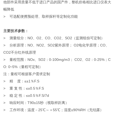
他部件采用质量不低于进口产品的国产件，整机价格相比进口仪表大
幅降低
> 可选配便携预处理、取样探杆等定制化功能
主要技术参数：
> 测量组分：NO、O2、CO、CO2、SO2（监测组份可定制）
> 分析原理：NO、NO2、SO2紫外原理； O2电化学原理；CO、
CO2不分红外线原理
> 量程范围：NOx、SO2：0-100mg/m3； CO2、O2：0-25%；C
O: 0~5%（量程可定制）
注：量程可根据客户需求定制
> 精 度：≤±1％F.S
> 重 复 性：≤±0.5％F.S
> 稳 定 性：≤±0.5％F.S/7d
> 响应时间：T90≤15秒（视取样距离）
> 工作环境：温度－25℃～＋55℃；湿度≤90%RH（无结露）