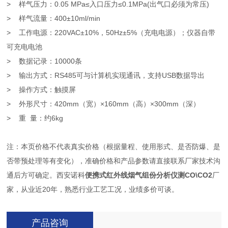
> 样气压力：0.05 MPa≤入口压力≤0.1MPa(出气口必须为常压)
> 样气流量：400±10ml/min
> 工作电源：220VAC±10%，50Hz±5%（充电电源）；仪器自带
可充电电池
> 数据记录：10000条
> 输出方式：RS485可与计算机实现通讯，支持USB数据导出
> 操作方式：触摸屏
> 外形尺寸：420mm（宽）×160mm（高）×300mm（深）
> 重 量：约6kg
注：本页价格不代表真实价格（根据量程、使用形式、是否防爆、是
否带预处理等有变化），准确价格和产品参数请直接联系厂家技术沟
通后方可确定。西安诺科
便携式红外线烟气组份分析仪测CO\CO2
厂
家，从业近20年，熟悉行业工艺工况，业绩多价可谈。
产品咨询