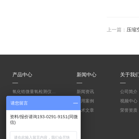
上一篇：
压缩
产品中心
新闻中心
关于我
氧化锆微量氧检测仪测电子电路焊接保护气
新闻资讯
公司简介
氧化锆氧含量检测仪测回流焊电子焊接保护气
应用案例
视频中心
请您留言
高温锅炉尾气烟气氧含量分析仪氧化锆原理
技术文章
荣誉资质
资料/报价请询193-0291-9151(同微
信)