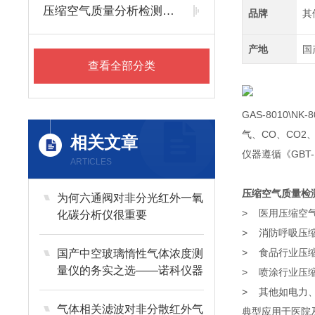
压缩空气质量分析检测仪器
品牌
其
产地
国
查看全部分类
GAS-8010\NK-8
气、CO、CO2
相关文章
仪器遵循《GBT-
ARTICLES
压缩空气质量检
为何六通阀对非分光红外一氧
> 医用压缩空
化碳分析仪很重要
> 消防呼吸压
> 食品行业压
国产中空玻璃惰性气体浓度测
量仪的务实之选——诺科仪器
> 喷涂行业压
NK-160ZK
> 其他如电力
气体相关滤波对非分散红外气
典型应用于医院