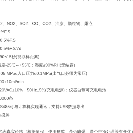
2、NO2、SO2、CO、CO2、油脂、颗粒物、露点
%F.S
.5%F.S
.5%F.S/7d
0≤15秒(视取样距离)
-25℃～+55℃；湿度≤90%RH(无结露)
05 MPa≤入口压力≤0.1MPa(出气口必须为常压)
±10ml/min
0VAC±10%，50Hz±5%(充电电源)；仪器自带可充电电池
000条
S485可与计算机实现通讯，支持USB数据导出
触摸屏
代表真实价格（根据量程、使用形式、是否防爆、是否带预处理等有变化