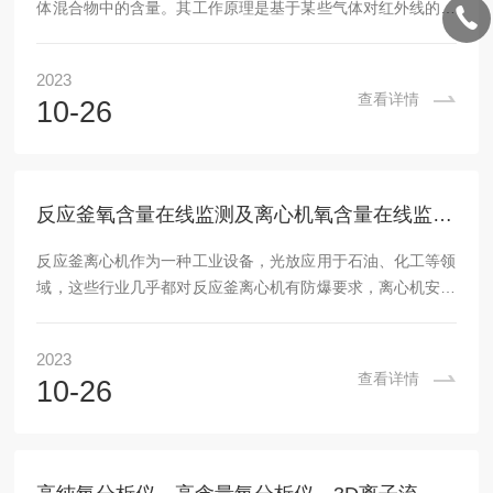
体混合物中的含量。其工作原理是基于某些气体对红外线的选
择性吸收。红外线一氧化碳检测仪是利用红外光谱吸收原理，
对低浓度的一氧化碳测量的仪器，同时可以检测一氧化碳浓
2023
度、温度和湿度。仪器具有非常清晰的彩色触摸屏，声光报警
查看详情
10-26
提示，带内置泵。本仪器广泛用于公共场所、卫生监督、环境
监测、等气体的检测与监测。成功解决了，在高温和低温测量
中的精度和补偿、精度非常的高，可用于科研等监测部门。本
仪器符合GB/T18204.23-2000《公共场...
反应釜氧含量在线监测及离心机氧含量在线监测解决方案
反应釜离心机作为一种工业设备，光放应用于石油、化工等领
域，这些行业几乎都对反应釜离心机有防爆要求，离心机安全
问题已经成了制药厂关注的首要问题。＊燃烧需要三要素，可
燃物、助燃剂、着火点，防爆的本质就是对这三要素进行控
2023
制。氧气作为一种化学性质活泼的气体也是一种非常常见的助
查看详情
10-26
燃剂。在石油、化工、制药等行业反应釜离心机的投料多为易
燃易爆物质因此控制反应釜离心机内部的氧含量就显得尤为重
要。需要对反应釜离心机内腔氧含量进行分析如何快速可靠且
低维护量地测量过程气体中的氧含量，一直以来是一个重...