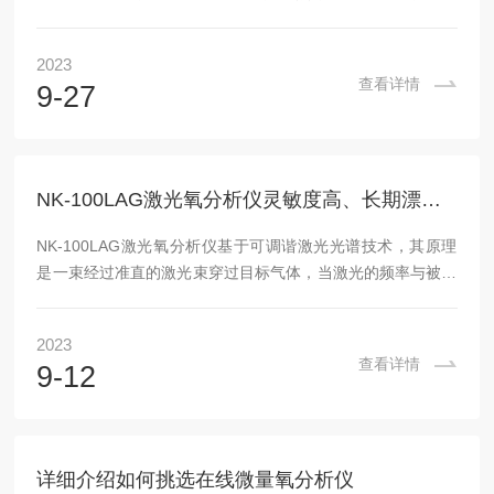
理、应用和维护。一、原理热导式氢气分析仪主要基于热导原
理来工作。热导原理是指物质的热传导性能与其浓度、压力和
2023
温度等因素有关。氢气分析仪利用这个原理，通过测量混合气
查看详情
9-27
体中氢气的热导率来计算氢气的浓度。具体来说，热导式氢气
分析仪内部有一个热导池，其中装有热敏元件。当混合气体流
经热导池时，热敏元件会感受到气体因热导率不同而产生的温
度变化。通过测量温度变化并对其进行计算，就可以确定...
NK-100LAG激光氧分析仪灵敏度高、长期漂移小
NK-100LAG激光氧分析仪基于可调谐激光光谱技术，其原理
是一束经过准直的激光束穿过目标气体，当激光的频率与被测
气体分子的跃迁频率一致时，激光束的能量会被吸收，利用探
测器得到经被测气体吸收后的激光强度，得到气体吸收光谱，
2023
通过对光谱的分析可以得到被测气体浓度，该模块采用多次反
查看详情
9-12
射怀特池提供长达10m的测量光程，适用于各种工业环境。应
用领域：新型能源、石油化工、钢铁冶炼、焦炉煤气、生物反
应器、生化制药、发酵过程监测、环境监测和电力工程等领域
的在线过程氧气分析监测。仪器特点：1、相...
详细介绍如何挑选在线微量氧分析仪