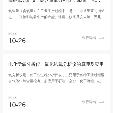
高纯氧分析仪，高含量氧分析仪，3D离子流氧分析仪原理解析
氧含量（含氧量）在工业生产过程中，是一个非常重要的指标
之一，直接影响着生产的产能、速度、效率及安全等。因此，
如何快速、准确、可靠地对氧含量进行测量，以便及时地对氧
含量进行控制就显得十分重要。而离子流法就是基于这一需求
2023
所研发的新型氧含量测量方法，与传统的氧含量测量方法（电
查看详情
10-26
化学氧分析仪、氧化锆氧量分析仪、磁氧分析仪）相比，在响
应速度、稳定性、仪器价格以及传感器使用寿命等方面均有不
小的优势，尤其适用于高含量氧气分析。传统的氧含量测量，
通过“燃料电池法（也称电化学氧分析）”、“磁氧分...
电化学氧分析仪、氧化锆氧分析仪的原理及应用
氧分析仪是一种工业过程分析仪表，主要用于各种工业过程混
合气体中氧含量检测。多应用于石油、空分、化工流程、磁性
材料、高温烧结炉保护气体、电子行业保护性气体以及玻璃、
建材行业等行业。根据不同的工况工艺，有不同原理的氧分析
2023
仪，具体分为电化学式氧分析仪（又名燃料电池法氧分析
查看详情
10-26
仪）、氧化锆氧分析仪、磁氧分析仪（又名顺磁氧分析仪）、
激光式氧分析仪，不同原理的氧分析仪，各自有着不同的优缺