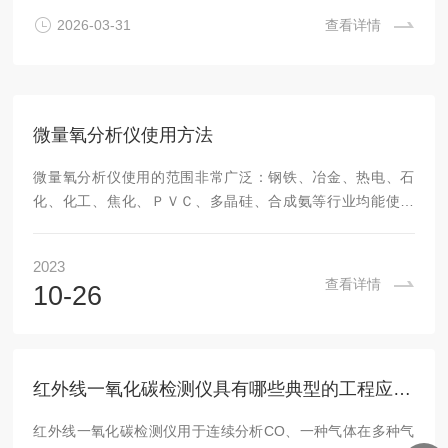
氧，不适用变压吸附PSA制氧。2.2中国药典医用氧，对制氧
2026-03-31
查看详情
工艺没有明确的限制，所有进入临床使用的医用氧，无论来
源，都必须符合药典标准，强调药品属性，对生产工艺无明确
要求氧药典未明...
微量氧分析仪使用方法
微量氧分析仪使用的范围非常广泛：钢铁、冶金、热电、石
化、化工、焦化、ＰＶＣ、多晶硅、合成氨等行业均能使用
到，如空分制氧、空分制氮、化工流程氧含量自动分析、电子
行业保护性气体中氧含量分析（氮气中微量氧分析），磁性材
2023
料等高温烧结炉的保护性气体中氧含量分析、玻璃、建材行业
查看详情
10-26
中氧含量分析及各种行业中氧含量分析微量氧分析仪是一种精
密的气体分析仪表，不同行业实际使用过程中，工况差距非常
大。不同工况也对测量结果有着一定的影响，使用过程中需要
注意以下的事项，来避免因工况和认为使用原因导致的测量...
红外线一氧化碳检测仪具有哪些典型的工程应用？
红外线一氧化碳检测仪用于连续分析CO、一种气体在多种气