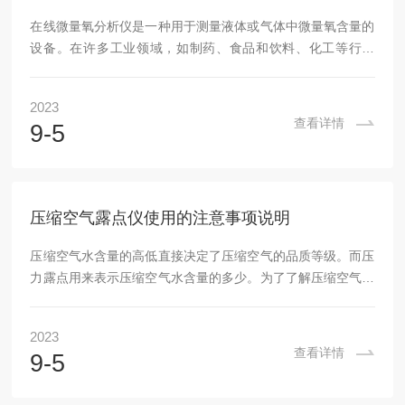
在线微量氧分析仪是一种用于测量液体或气体中微量氧含量的
设备。在许多工业领域，如制药、食品和饮料、化工等行业
中，精确地测量氧含量非常重要。因此，选择合适的在线微量
氧分析仪对于这些行业来说至关重要。本文将详细介绍如何挑
2023
选它。1.型号选择：首先，应该根据需要选择型号。不同型号
查看详情
9-5
的在线微量氧分析仪具有不同的性能和功能特点。例如，有些
型号可以同时测量氧和水分，而另一些则只能测量氧。选择合
适的型号需要考虑应用场景、测量范围、准确度等因素。2.测
量准确度：仪器的准确度非常重要，因为在许多情况...
压缩空气露点仪使用的注意事项说明
压缩空气水含量的高低直接决定了压缩空气的品质等级。而压
力露点用来表示压缩空气水含量的多少。为了了解压缩空气的
品质，需要测量压力露点。压缩空气露点仪压缩空气压力露点
的仪器，广泛用于空气、压缩空气、SF6、氮气、天然QI等气
2023
体。使用的注意事项说明：1、先打开电源，仪器先进行自
查看详情
9-5
校，自校结束进入测量状态。2、仪器自校的同时，把本仪器
配套的测试管道与所要测量开关的开关接头连接好，再把开关