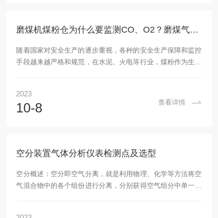
点。一、电化学氧分析仪电化学氧气分析仪的的核心元件是一
个电化学氧气传感器。常见的电化学氧气传感器由一个传感...
磨煤机煤粉仓为什么要监测CO、O2？磨煤气体分析系统如何选型？
随着国家对安全生产的逐步重视，各种的安全生产保障和监控
手段越来越严格和规范，在水泥、火电等行业，煤粉作为生产
燃料应用非常的广泛，煤粉仓安全就变得尤为重要。煤粉仓的
安全问题主要来自ＣＯ可燃气爆炸和粉尘爆炸两种安全隐患；
2023
燃煤经过磨煤机制粉时会产生大量的ＣＯ气体，如果磨煤机中
查看详情
10-8
ＣＯ浓度过高，遇到高温或者机械摩擦的火花会燃烧甚至爆
炸；煤粉颗粒非常的细具有很大的表面积，当煤粉表面吸附大
量的空气后形成混合物，这样积存的煤粉受空气中氧的作用，
容易氧化放出热量，当散热条件不好时会使温度急剧上升...
空分装置气体分析仪表检测点及选型
空分概述：空分即空气分离，就是利用物理、化学等方法将空
气混合物中的各个组份进行分离，分别获得空气组分中单一的
高纯气体，如氧气、氮气，氩气等气体。空分常用的分离方法
是低温精馏法（又称低温分离法），低温分离方法通过压缩循
2023