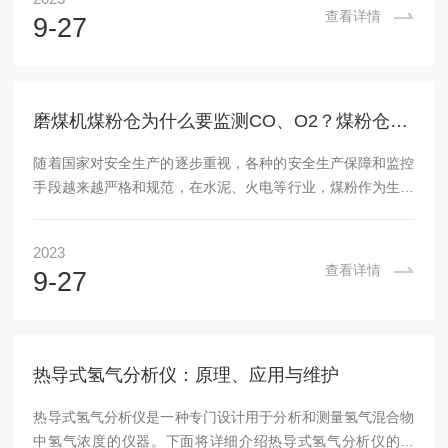
环深度冷冻的方法把空气变成液态，经过低温精馏根据不同沸
查看详情
9-27
点而从液态空气中逐步分离出氧气、氮气及氩气等气体，目前
低温精馏法是最重要的空分方法。工业气体应用十分的广泛，
冶金、化工、石油、机械、采矿、食品、军工、管道焊接、精
密电子元器件焊接等行业均离不开各种各样的气体参与...
磨煤机煤粉仓为什么要监测CO、O2？煤粉仓气体分析系统如何选型？
随着国家对安全生产的逐步重视，各种的安全生产保障和监控
手段越来越严格和规范，在水泥、火电等行业，煤粉作为生产
燃料应用非常的广泛，煤粉仓安全就变得尤为重要。煤粉仓的
安全问题主要来自ＣＯ可燃气爆炸和粉尘爆炸两种安全隐患；
2023
燃煤经过磨煤机制粉时会产生大量的ＣＯ气体，如果磨煤机中
查看详情
9-27
ＣＯ浓度过高，遇到高温或者机械摩擦的火花会燃烧甚至爆
炸；煤粉颗粒非常的细具有很大的表面积，当煤粉表面吸附大
量的空气后形成混合物，这样积存的煤粉受空气中氧的作用，
容易氧化放出热量，当散热条件不好时会使温度急剧上升...
热导式氢气分析仪：原理、应用与维护
热导式氢气分析仪是一种专门设计用于分析和测量氢气混合物
中氢气浓度的仪器。下面将详细介绍热导式氢气分析仪的原