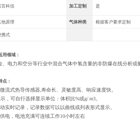
诺言科信
加工定制
是
其他原理
气体种类
根据客户要求定制
便携式
运用领域：
金、电力和空分等行业中混合气体中氢含量的非防爆在线分析或
特点：
能微流式热导传感器,寿命长、灵敏度高、响应速度快。
显示，可自行选择显示单位：体积比%或g/ m3。
自动实时记录，记录数据可以以曲线或列表形式显示。
池供电，电池充满可连续工作10小时左右