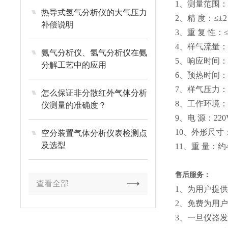
1、测量范围： 
热导式氢气分析仪的大气压力
2、精 度：≤±2
补偿说明
3、重 复 性：≤
4、样气流量：40
氨气分析仪、氢气分析仪在氨
5、响应时间：T
分解工艺中的应用
6、预热时间：
7、样气压力：0
怎么保证非分散红外气体分析
8、工作环境：
仪测量的准确度？
9、电 源：220
10、外形尺寸：
空分装置气体分析仪表检测点
及选型
11、重 量：约4
售后服务：
查看全部
1、为用户提
2、免费为用
3、一旦仪器