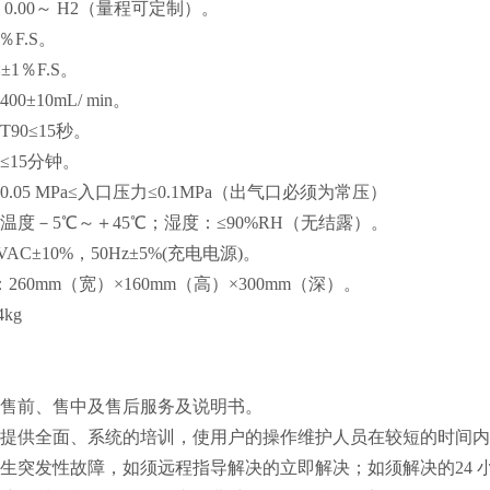
0.00～ H2（量程可定制）。
％F.S。
±1％F.S。
0±10mL/ min。
90≤15秒。
≤15分钟。
.05 MPa≤入口压力≤0.1MPa（出气口必须为常压）
温度－5℃～＋45℃；湿度：≤90%RH（无结露）。
VAC±10%，50Hz±5%(充电电源)。
260mm（宽）×160mm（高）×300mm（深）。
kg
供售前、售中及售后服务及说明书。
户提供全面、系统的培训，使用户的操作维护人员在较短的时间
发生突发性故障，如须远程指导解决的立即解决；如须解决的24 