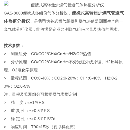
便携式高转焦炉煤气管道气
GAS-8000便携式多组份气体分析仪，
体热值分析仪
，是我司为各式煤气组份和煤气热值监测而生产的一
套气体分析仪器，能够满足企业监测煤气组份含量及热值的需求。
技术参数：
> 测量组分：CO/CO2/CH4/CnHm/H2/O2/热值
> 分析原理：CO/CO2/CH4/CnHm不分光红外线原理、H2热导原
理、O2电化学原理
> 量程范围：CO:0-40%；CO2:0-20%；CH4:0-40%；H2:0-2
0%；O2:0-5%
注：量程及监测组分可根据煤气类型定制
> 精 度：≤±1％F.S
> 重 复 性：≤±0.5％F.S
> 稳 定 性：≤±0.5％F.S/7d
> 响应时间：T90≤15秒（视取样距离）