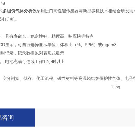
kg
式
多组份气体分析仪
采用进口高性能传感器与新型微机技术相结合研发而
及打印机。
感器，具有寿命长、稳定性好、精度高、响应快等特点
LCD显示，可自行选择显示单位：体积比（%、PPM）或mg/ m3
动实时记录，记录数据以列表形式显示
电，电池充满可连续工作12小时以上
、空分制氮、储存、化工流程、磁性材料等高温烧结炉保护性气体、电子
品咨询