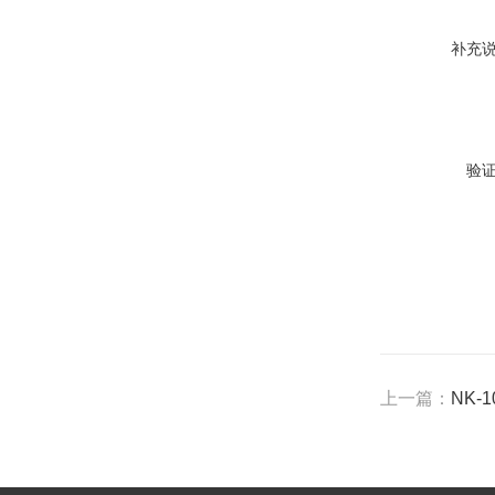
补充
验
上一篇：
NK-