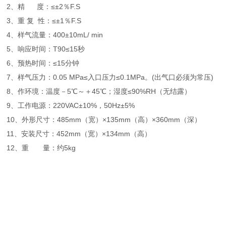
2、精 度：≤±2％F.S
3、重 复 性：≤±1％F.S
4、样气流量：400±10mL/ min
5、响应时间：T90≤15秒
6、预热时间：≤15分钟
7、样气压力：0.05 MPa≤入口压力≤0.1MPa。(出气口必须为常压)
8、作环境：温度－5℃～＋45℃；湿度≤90%RH（无结露）
9、工作电源：220VAC±10%，50Hz±5%
10、外形尺寸：485mm（宽）×135mm（高）×360mm（深）
11、安装尺寸：452mm（宽）×134mm（高）
12、重 量：约5kg