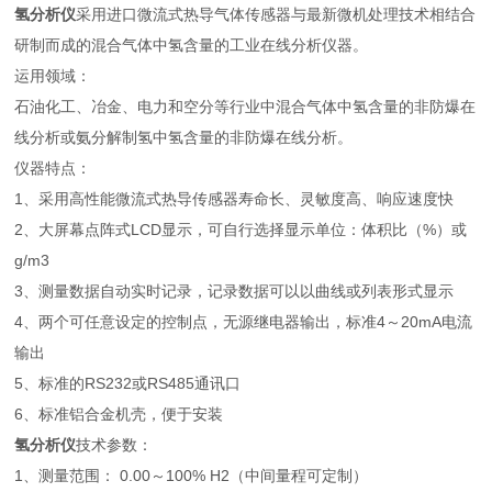
氢分析仪
采用进口微流式热导气体传感器与最新微机处理技术相结合
研制而成的混合气体中氢含量的工业在线分析仪器。
运用领域：
石油化工、冶金、电力和空分等行业中混合气体中氢含量的非防爆在
线分析或氨分解制氢中氢含量的非防爆在线分析。
仪器特点：
1、采用高性能微流式热导传感器寿命长、灵敏度高、响应速度快
2、大屏幕点阵式LCD显示，可自行选择显示单位：体积比（%）或
g/m3
3、测量数据自动实时记录，记录数据可以以曲线或列表形式显示
4、两个可任意设定的控制点，无源继电器输出，标准4～20mA电流
输出
5、标准的RS232或RS485通讯口
6、标准铝合金机壳，便于安装
氢分析仪
技术参数：
1、测量范围： 0.00～100% H2（中间量程可定制）