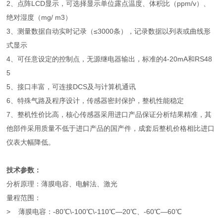
2、点阵LCD显示，可选择显示单位露点温度、体积比（ppm/v）、
绝对湿度（mg/ m3）
3、测量数据自动实时记录（≤3000条），记录数据以列表或曲线形
式显示
4、可任意设定的控制点，无源继电器输出，标准的4-20mA和RS48
5
5、接口丰富，可连接DCS及与计算机通讯
6、特殊气路及程序设计，传感器密封保护，整机性能稳定
7、整机性价比高，核心传感器采用进口产品保证分析结果精准，其
他部件采用质量不低于进口产品的国产件，成套后整机价格相比进口
仪表大幅降低。
技术参数：
分析原理：薄膜电容、电解法、激光
量程范围：
>
薄膜电容：-80℃\-100℃\-110℃—20℃、-60℃—60℃