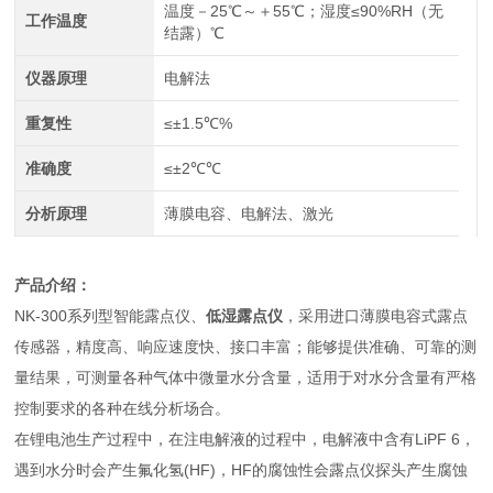
温度－25℃～＋55℃；湿度≤90%RH（无
工作温度
结露）℃
仪器原理
电解法
重复性
≤±1.5℃%
准确度
≤±2℃℃
分析原理
薄膜电容、电解法、激光
产品介绍：
NK-300系列型智能露点仪、
低湿露点仪
，采用进口薄膜电容式露点
传感器，精度高、响应速度快、接口丰富；能够提供准确、可靠的测
量结果，可测量各种气体中微量水分含量，适用于对水分含量有严格
控制要求的各种在线分析场合。
在锂电池生产过程中，在注电解液的过程中，电解液中含有LiPF 6，
遇到水分时会产生氟化氢(HF)，HF的腐蚀性会露点仪探头产生腐蚀