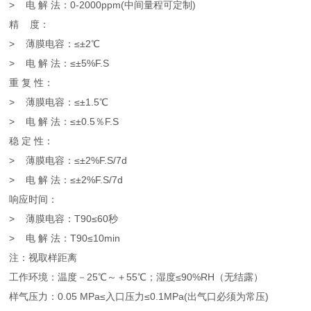
> 电 解 法：0-2000ppm(中间量程可定制)
精 度：
>
薄膜电容：≤±2℃
>
电 解 法：≤±5%F.S
重 复 性：
>
薄膜电容：≤±1.5℃
>
电 解 法：≤±0.5％F.S
稳 定 性：
>
薄膜电容：≤±2%F.S/7d
>
电 解 法：≤±2%F.S/7d
响应时间：
>
薄膜电容：T90≤60秒
>
电 解 法：T90≤10min
注：视取样距离
工作环境：温度－25℃～＋55℃；湿度≤90%RH（无结露）
样气压力：0.05 MPa≤入口压力≤0.1MPa(出气口必须为常压)