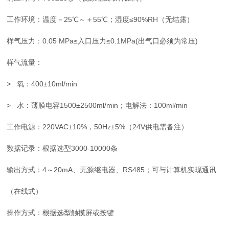
工作环境：温度－25℃～＋55℃；湿度≤90%RH（无结露）
样气压力：0.05 MPa≤入口压力≤0.1MPa(出气口必须为常压)
样气流量：
> 氧：400±10ml/min
> 水：薄膜电容1500±2500ml/min；电解法：100ml/min
工作电源：220VAC±10%，50Hz±5%（24V供电需备注）
数据记录：
根据选型
3000-10000条
输出方式：4～20mA、无源继电器、RS485；可与计算机实现通讯
（在线式）
操作方式：根据选型触摸屏或按键