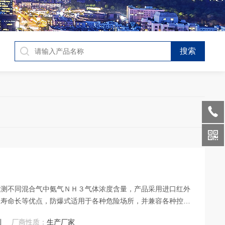
检测不同混合气中氨气ＮＨ３气体浓度含量，产品采用进口红外
、寿命长等优点，防爆式适用于各种危险场所，并兼容各种控制
实现现场报警和远程显示，报警功能，４－２０ｍＡ标准信号输
列
厂商性质：
生产厂家