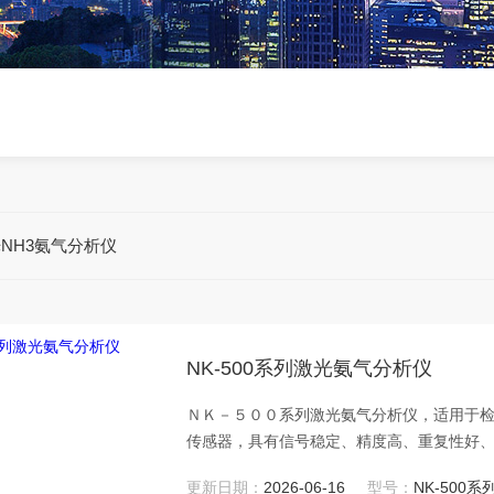
NH3氨气分析仪
NK-500系列激光氨气分析仪
ＮＫ－５００系列激光氨气分析仪，适用于
传感器，具有信号稳定、精度高、重复性好
器，ＰＬＣ，ＤＣＳ等控制系统，可以同时
更新日期：
2026-06-16
型号：
NK-500系