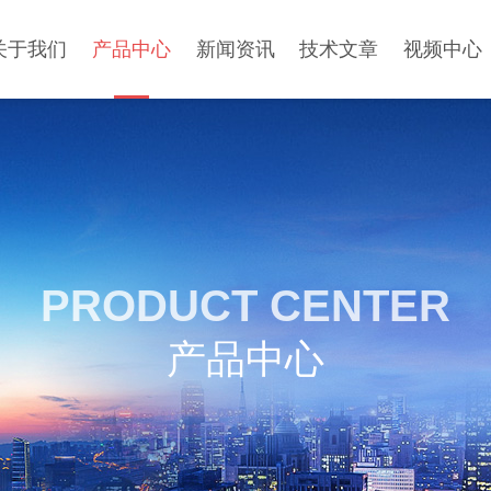
关于我们
产品中心
新闻资讯
技术文章
视频中心
PRODUCT CENTER
产品中心