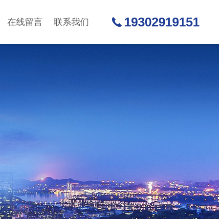
19302919151
在线留言
联系我们