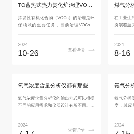
射下，会吸收一部分红外线能量，使得通
中涉及的
TO蓄热式热力焚化炉治理VOCs过程，氧分析仪及可燃气气体分析仪应用
过一氧化碳气体后的红外线强度减弱。分
易爆、有
析仪通过检测这种红外线强度的变化，可
复杂涉及
挥发性有机化合物（VOCs）的治理是环
在工业生
以精确地计算出一氧化碳的浓度。这种测
全监控和产
保领域的重要任务，目前治理VOCs废
扮演着至
量原理不仅具有高...
气，焚烧技术是效率高的治理技术，其中
监测气体
RTO蓄热式热力焚化炉治理技术，广泛应
率，还能
2024
2024
用于各行各业的有机废气治理中。其原理
而，在使
查看详情
10-26
8-16
是将空气和VOCs有机废气，通入RTO设
稳定或中
备加热到760摄氏度以上，使废气中的
气保护功
VOCs氧化分解成二氧化碳和水，从而控
能是在气
制挥发性有机化合物（VOCs）、有害空
系列措施
气污染物（HAP）。VOCs废气主要成分
错误数据
氧气浓度含量分析仪都有那些常见输出方式
氨气分
以烃类、卤代烃、苯系物、有机氯化物、
的正常运
氟里昂系列、有机酮、胺、醇、醚、酯、
气体供应
氧气浓度含量分析仪的输出方式可以根据
氨气分析
酸和石油烃化合物等，具有易燃易爆...
器会立即
不同的应用需求和仪器设计有所不同。以
度，其应
传感器将这
下是一些常见的输出方式：模拟输出：4-
业、环境
20mA：这是最常见的模拟输出方式。氧
些常见的
2024
2024
分析仪将氧气浓度转换为4-20mA的电流
生产：在
查看详情
7-17
7-15