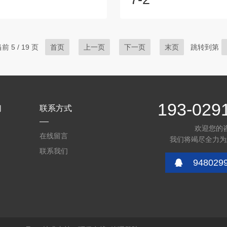
的浓度，以确保生产过程的稳定
气整个开采\制造、运输、使用
炼油和化工厂：氨气分析仪用于
对燃气的安全、品质进行分析
制化学反应中的氨气浓度，防止
准确测量燃气成分及热值、监
气对设备和操作人员造成危害。
提高燃烧效率、控制减少气态
 5 / 19 页
首页
上一页
下一页
末页
跳转到第
：空气质量监测：在工业区、农
都离不开各种气体分析检测仪
市区域监测氨气浓度，以评估对
天然气产业链可分为上游生产
的影响，确保符合环境法规。废
和下游分销综合应用三个环节
用于监控和控制废气处理装置的
链都离不开气体分析检测仪器
度，...
生...
193-029
们
联系方式
欢迎您的
在线留言
我们将竭尽全力为
联系我们
948029