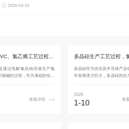
性，对生产工艺无明确要求氧药典未明...
2026-03-31
氯碱、PVC、氯乙烯工艺过程，氯气、氯乙烯、氯化氢微量水分检测及气体分析仪应用
是通过电解氯化钠溶液生产氯
多晶硅作为光伏及半导体产业
和烧碱的过程，作为基础的化工
年发展潜力巨大，多晶硅的生
气、氢气和烧碱在造纸、纺织、
主流工艺，改良西门子法和
工等多个领域发挥着重要作用。
法，目前全球主流的多晶硅生
2025
产物应用方向：●烧碱(电解后液
良西门子法，国内外95%以上
查看详情
查
1-10
艺制备*)●PVC合成(乙烯法和
采用改良西门子法生产的，是
液氯制备(电解后氯气)●氢气提纯
为广泛的生产技术。西门子法
气)●合成氯化氢(光伏半导体行
过程，首先将氯气与氢气结
氯氢硅)氯碱行业生产工艺过程
氢，然后氯化氢气体和工业硅