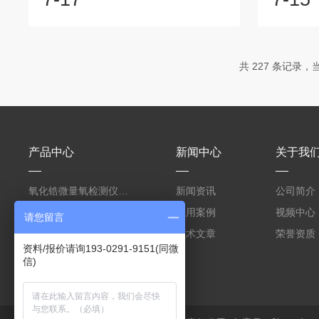
信号，通常用于与控制系统或数据采集系
监控氨气
统进行连接。0-10V：另一种常见的模拟
和安全。
输出方式。仪器将氧气浓度转换为0-10V
监测和控
的电压信号。数字输出：RS-232/RS-
过量的氨
共 227 条记录，当前
485：这些是常见的串行通信协议，用于
环境监测
将氧分析仪的测量数据传输到计算机或其
业区或城
他控制系统。RS-485通常用于远程数据
空气质量
传输和网络化应用。M...
气处理：
排放氨气浓
产品中心
新闻中心
关于我
氧化锆微量氧检测仪测电子电路焊接保护气
新闻资讯
公司简介
氧化锆氧含量检测仪测回流焊电子焊接保护气
应用案例
视频中心
请您留言
高温锅炉尾气烟气氧含量分析仪氧化锆原理
技术文章
荣誉资质
资料/报价请询193-0291-9151(同微
信)