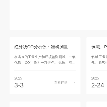
红外线CO分析仪：准确测量一氧化碳浓度的科技仪器
在当今的工业生产和环境监测领域，一氧
氯碱工业
化碳（CO）作为一种无色、无味、有毒
气、氢气
的气体，其浓度的准确测量对于保障人员
原料，氯
安全、防止环境污染具有重要意义。红外
冶金、化
2025
2025
线CO分析仪作为一种高科技的检测仪
氯碱工艺
查看详情
3-3
2-24
器，凭借其准确、快速、稳定的测量性
碱经蒸发工
能，在众多领域中发挥着*的作用。红外
电石法)●
线CO仪的工作原理基于红外线吸收光谱
(电解后氢
学。一氧化碳分子在特定波长的红外线照
业生产三