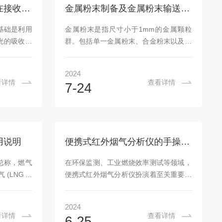
成气送至尾
大气污染联防联控“十二五”规划》规
红外线二氧化碳分析仪在接收原理上的改进
金属粉末制备及金属粉末输送过程气氛氧含量在线监测的必要性
的氢气(回
定：“加强石化生产、输送和储存过程挥
序或氢化工
发性有机物泄漏的监测和监管“，要严格
基础是利用
金属粉末是指尺寸小于1mm的金属颗粒
(收氯化氢
控制工艺废气排放、生产设备密封点泄
光的吸收特
群。包括单一金属粉末、合金粉末以及具
漏、储罐...
m和15μm附
有金属性质的某些难熔化合物粉末，是粉
红外光源发
末冶金的主要原材料。应用于微细不锈
2024
气体时，部
钢、铁合金、镍合金、铜合金、磁性材
看详情
查看详情
7-24
收量与气体
料、储氢材料、3D打印等领域。金属粉末
量红外光的
制备方法：粉末制备技术是现代粉末冶金
CO₂的浓
学和产品产业化的基础，目前制备金属粉
氧化碳分析
末的主要方法有雾化法、气流冲击法、机
，接收器的
械粉碎法、旋转电极法、电化腐蚀法、还
用说明
便携式红外烟气分析仪的手操器你会用吗？
的精度和稳
原法等。气雾化法，其原理是利用高速惰
收原理上进
性气体冲击金属熔体，通过碰撞将气体的
总称，燃气
在环保监测、工业燃烧效率测试等领域，
..
动能转化为金属熔体的表面能，使熔融金
(LNG、
便携式红外烟气分析仪扮演着至关重要的
属流被击碎成细...
厌氧发酵)、
角色。其核心价值在于通过精确测量烟气
气)、工业
中各成分的浓度，为优化燃烧过程、减少
2024
燃气体。燃
污染物排放提供科学依据。而作为仪器操
看详情
查看详情
6-25