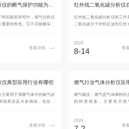
氯气、氯化氢、氢气等均是易燃
氯氢硅，合成工艺的产生的合
煤气分析仪的断气保护功能为何十分重要？
毒或强腐蚀性的特点，电解过程
气回收工序进行分离，分离出
高温、高压和强腐蚀性，这给安
收氢气)经纯化后送至还原工
产和实验室研究中，煤气分析仪
红外线二氧化碳分析仪的工作
品质量控制带来了挑战，...
序循环使用，分离出的氯化氢
关重要的角色。它不仅能够实时
二氧化碳分子对特定波长红外
气体)返回三氯...
成分，确保生产过程的安全与效
性。CO₂分子在2.7μm、4.3μ
为环境保护提供数据支持。然
近具有强烈的红外吸收带，当
2024
用过程中可能会遇到气体供应不
出的光线穿过含有CO₂的样本
查看详情
查
8-14
断的情况，这时煤气分析仪的断
分光线会被CO₂分子吸收，吸
能就显得尤为重要。断气保护功
中CO₂的浓度成正比。通过测
体供应中断时，仪器能够采取一
衰减程度，分析仪可以计算出
以保护自身不受损害，同时避免
度。尽管红外线吸收原理为二
的产出。这一机制对于维持仪器
提供了基础，但在实际应用中
析仪典型应用行业有哪些
燃气行业气体分析仪应
行和延长使用寿命至关重要。当
设计和性能直接影响了分析仪
停止时，煤气分析仪内部的传感
定性。近年来，科学家们在接
仪主要用于测量气体中的氨气浓
燃气概况：燃气是气体燃料的
检测到压力或流量的异常变化。
行了多项创新改进，显著提高了.
用场景涉及许多领域，包括工
的种类很多，主要有天然气
一信...
监测和实验室研究等。以下是一
CNG)、沼气(生物酿造发酵、
应用场景：工业过程控制：化肥
煤制气(发生炉水煤气、焦炉煤
2024
氨合成和氨气处理过程中，需要
副产煤气(高炉煤气)等各种可
查看详情
查
7-2