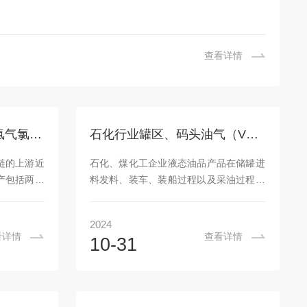
查看详情
多晶硅生产工艺过程，氯气氯化氢水分测定及相关气体分析仪应用与选型
石化行业罐区、码头油气（VOCs）及油田伴生气回收工艺过程氧分析仪应用
链的上游近
石化、煤化工企业液态油品产品在储罐进
产包括两大
料发料、装车、装船过程以及采油过程产
硅烷流化床
生的油田伴生气，都会不断的产生油气挥
产方法是改
发（VOCs排放），挥发排放的VOCs；不
2024
的多晶硅是
仅浪费能源且会造成环境污染。罐区油气
看详情
查看详情
10-31
目前应用最
回收相关标准：国家环保部门“十二五”规
制备多晶硅
划提出要求对储罐区VOCs治理，根据
合生成氯化
《中华人民共和国国民经济和社会发展第
粉再合成三
十二个五年规划纲要》制定的《重点区域