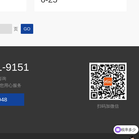
过程中都需
作的直接设备手操器，其正确掌控与否直
检测，如何
接关系到检测结果的准确性和工作的高效
测燃烧过程
性。以下是如何有效掌控烟气分析仪手操
污染排放这
器的关键要点。首先熟悉手操器的基本功
页
器的身影。
能和操作界面是基础。一般而言，手操器
、中游运输
会集成显示屏、按键或触摸屏等元素，通
。整个产业
过它们可以实现对烟气分析仪的各项功能
的身影。在
进行设置和调整。用户需要通过阅读使用
手册或接受专...
1-9151
咨询
您用心服务
948
扫码加微信
税率多少