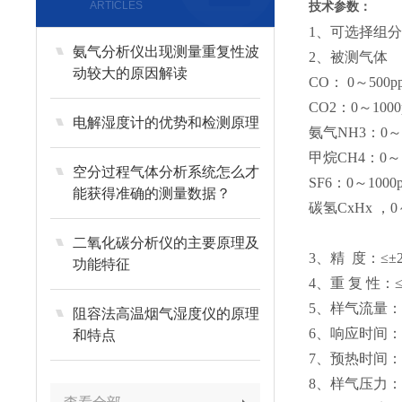
ARTICLES
技术参数：
1、可选择组
氨气分析仪出现测量重复性波
2、被测气体
动较大的原因解读
CO： 0～500p
CO2：0～1000
电解湿度计的优势和检测原理
氨气NH3：0～1
甲烷CH4：0～
空分过程气体分析系统怎么才
SF6：0～1000
能获得准确的测量数据？
碳氢CxHx ，0
二氧化碳分析仪的主要原理及
3、精 度：≤±2
功能特征
4、重 复 性：≤
5、样气流量：400
阻容法高温烟气湿度仪的原理
6、响应时间：T
和特点
7、预热时间：
8、样气压力：0