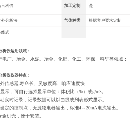
诺言科信
加工定制
是
红外分析法
气体种类
根据客户要求定制
在线式
分析仪
运用领域：
于电厂、冶金、水泥、冶金、化肥、化工、环保、科研等领域；
分析仪
仪器特点：
红外传感器,寿命长、灵敏度高、响应速度快
D显示，可自行选择显示单位：体积比（%）或g/m3。
自动实时记录，记录数据可以以曲线或列表形式显示。
设定的控制点，无源继电器输出，标准4～20mA电流输出。
铝合金机壳，便于安装。