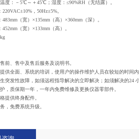
温度：－5℃～＋45℃；湿度：≤90%RH（无结露）。
20VAC±10%，50Hz±5%。
483mm（宽）×135mm（高）×360mm（深）。
452mm（宽）×133mm（高）。
kg
供售前、售中及售后服务及说明书。
户提供全面、系统的培训，使用户的操作维护人员在较短的时间
发生突发性故障，如须远程指导解决的立即解决；如须解决的24 
维护，质保期一年，一年内免费维修及更换仪器零部件。
价格提供终身配件。
服务，免费系统升级。
品咨询